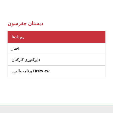
دبستان جفرسون
رویدادها
اخبار
دایرکتوری کارکنان
برنامه والدین FirstView