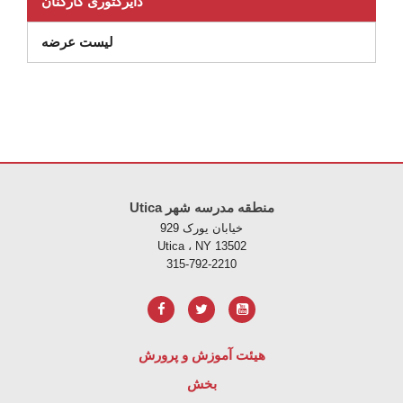
دایرکتوری کارکنان
(در پنجره جدید باز می شود)
لیست عرضه
Utica منطقه مدرسه شهر
خیابان یورک 929
Utica ، NY 13502
315-792-2210
هیئت آموزش و پرورش
بخش