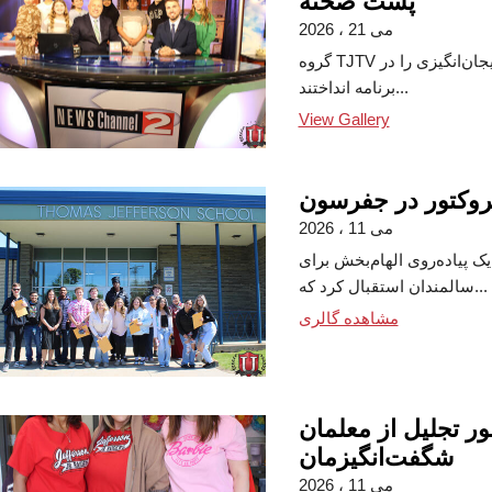
پشت صحنه
می 21 ، 2026
گروه TJTV روز هیجان‌انگیزی را در WKTV تجربه کردند، جایی که نگاهی از درون به این
برنامه انداختند...
View Gallery
پروکتور در جفرسون
می 11 ، 2026
 یک پیاده‌روی الهام‌بخش برای
سالمندان استقبال کرد که...
مشاهده گالری
ر تجلیل از معلمان
شگفت‌انگیزمان
می 11 ، 2026