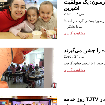
فرسون: یک موفقیت
شیرین!
می 27 ، 2026
 مورد بستنی گرد هم آمدند!
با تشکر از ...
مشاهده گالری
 را جشن می‌گیرند
می 27 ، 2026
مشاهده گالری
روز خدمه TJTV در WKTV: یک تجربه فراموش نشدنی از