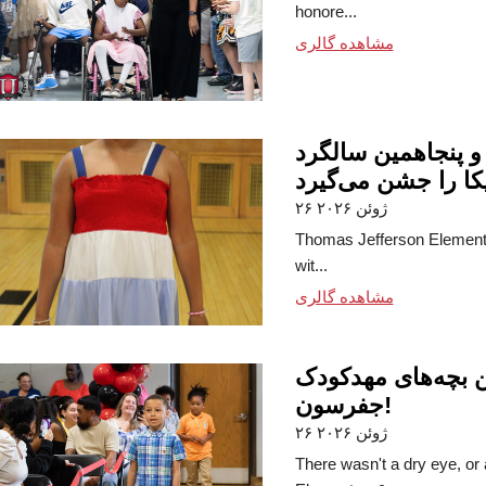
honore...
مشاهده گالری
پنجاهمین سالگرد
ا را جشن می‌گیرد
۲۶ ژوئن ۲۰۲۶
Thomas Jefferson Elementa
wit...
مشاهده گالری
 بچه‌های مهدکودک
جفرسون!
۲۶ ژوئن ۲۰۲۶
There wasn't a dry eye, or 