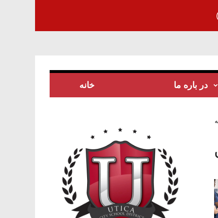
در باره ما
خانه
ه