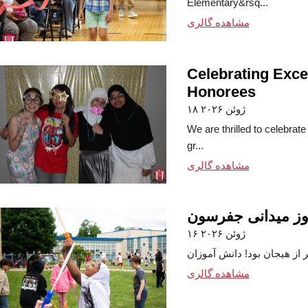
Elementary&rsq...
مشاهده گالری
Celebrating Exce
Honorees
۱۸ ژوئن ۲۰۲۶
We are thrilled to celebrat
gr...
مشاهده گالری
ز میدانی جفرسون
۱۶ ژوئن ۲۰۲۶
مشاهده گالری