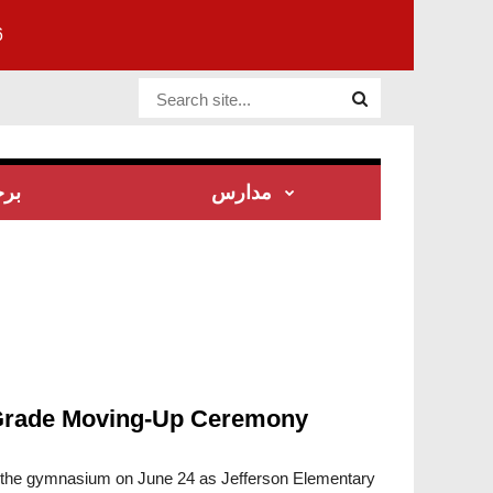
6
Website Site
مدارس
بر
-Grade Moving-Up Ceremony
d the gymnasium on June 24 as Jefferson Elementary