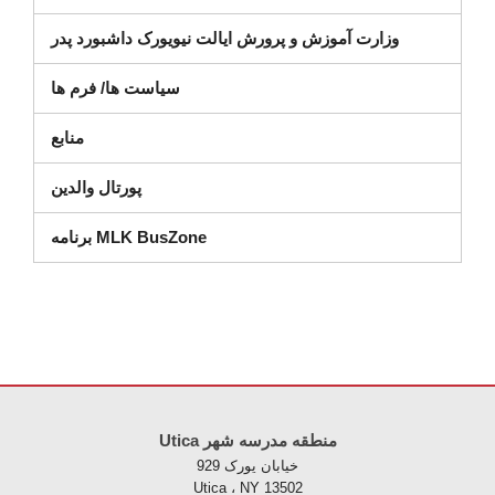
ر پنجره جدید)
وزارت آموزش و پرورش ایالت نیویورک داشبورد پدر
سیاست ها/ فرم ها
منابع
پورتال والدین
برنامه MLK BusZone
Utica منطقه مدرسه شهر
خیابان یورک 929
Utica ، NY 13502