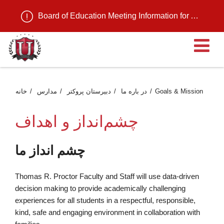
Board of Education Meeting Information for August 11, 2026
ن
Goals & Mission
در باره ما
دبیرستان پروکتر
مدارس
خانه
چشم‌انداز و اهداف
چشم انداز ما
Thomas R. Proctor Faculty and Staff will use data-driven
decision making to provide academically challenging
experiences for all students in a respectful, responsible,
kind, safe and engaging environment in collaboration with