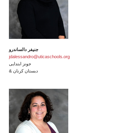
جنیفر دالساندرو
jdalessandro@uticaschools.org
جونز ابتدایی
& دبستان کرنان