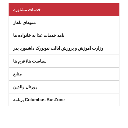
(در پنجره جدید باز می شود)
خدمات مشاوره
منوهای ناهار
نامه خدمات غذا به خانواده ها
ر پنجره جدید)
وزارت آموزش و پرورش ایالت نیویورک داشبورد پدر
سیاست ها/ فرم ها
منابع
پورتال والدین
برنامه Columbus BusZone