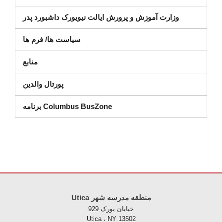
ر پنجره جدید)
وزارت آموزش و پرورش ایالت نیویورک داشبورد پدر
سیاست ها/ فرم ها
منابع
پورتال والدین
برنامه Columbus BusZone
Utica منطقه مدرسه شهر
خیابان یورک 929
Utica ، NY 13502