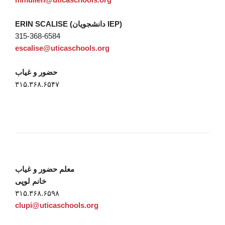
ERIN SCALISE (دانشجویان IEP)
315-368-6584
escalise@uticaschools.org
حضور و غیاب
۳۱۵.۳۶۸.۶۵۴۷
معلم حضور و غیاب
خانم لوپی
۳۱۵.۳۶۸.۶۵۹۸
clupi@uticaschools.org