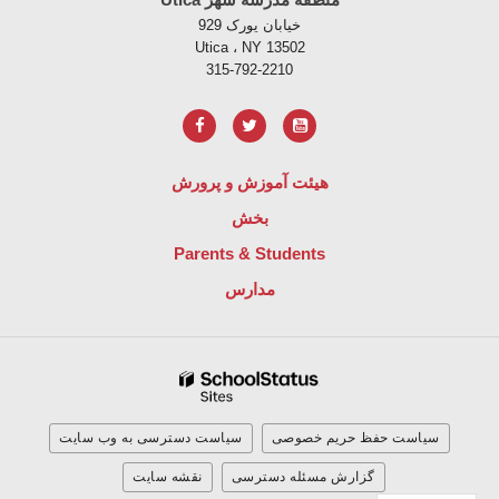
خیابان یورک 929
Utica ، NY 13502
315-792-2210
هیئت آموزش و پرورش
بخش
Parents & Students
مدارس
سیاست حفظ حریم خصوصی
سیاست دسترسی به وب سایت
گزارش مسئله دسترسی
نقشه سایت