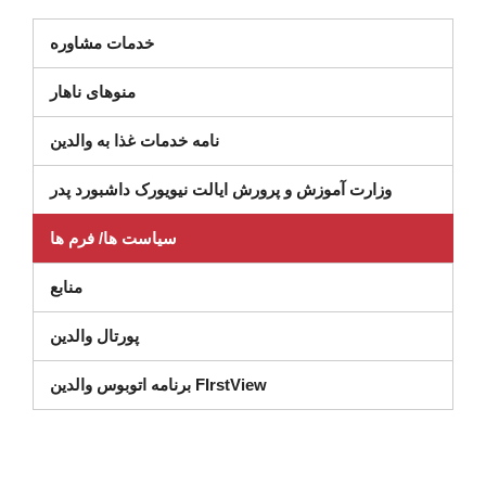
(در پنجره جدید باز می شود)
خدمات مشاوره
منوهای ناهار
نامه خدمات غذا به والدین
ر پنجره جدید)
وزارت آموزش و پرورش ایالت نیویورک داشبورد پدر
سیاست ها/ فرم ها
منابع
پورتال والدین
برنامه اتوبوس والدین FIrstView